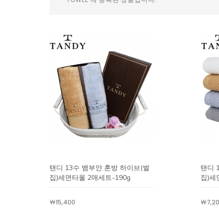
TOWEL 에 등록된 상품입니다.
탠디 13수 뱀부얀 혼방 하이브(벌
탠디 
집)세면타올 2매세트-190g
집)세
￦15,400
￦7,2