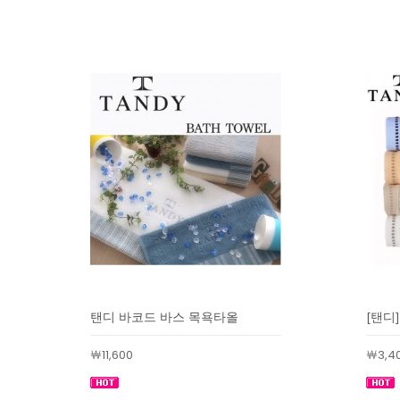
탠디 바코드 바스 목욕타올
[탠디
￦11,600
￦3,4