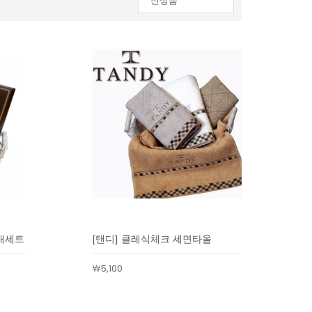
신상품
신상품
인기순
상품명
낮은가격
높은가격
제조사
매세트
[탠디] 클레식체크 세면타올
￦5,100