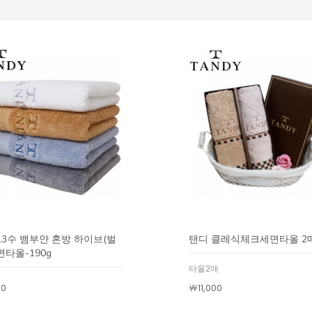
13수 뱀부얀 혼방 하이브(벌
탠디 클레식체크세면타올 2
면타올-190g
타올2매
00
￦11,000