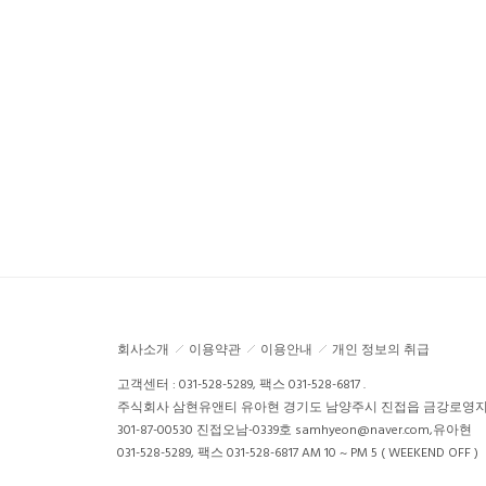
회사소개
이용약관
이용안내
개인 정보의 취급
고객센터 : 031-528-5289, 팩스 031-528-6817 .
주식회사 삼현유앤티
유아현
경기도 남양주시 진접읍 금강로영지동2
301-87-00530
진접오남-0339호
samhyeon@naver.com,유아현
031-528-5289, 팩스 031-528-6817
AM 10 ~ PM 5 ( WEEKEND OFF )