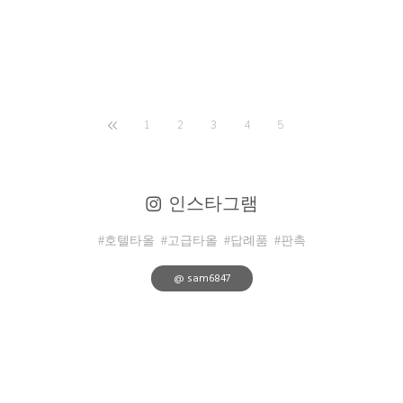
1
2
3
4
5
인스타그램
#호텔타올
#고급타올
#답례품
#판촉
@ sam6847