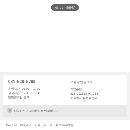
@ sam6847
031-528-5289
무통장입금계좌
운영시간 : 09:00 ~ 17:30
기업은행
점심시간 : 12:30~ 13: 30
523-052913-01-011
법정공휴일 휴무
주식회사 삼현유앤티
터치하시면 고객센터로 연결됩니다.
회사소개
이용약관
이용안내
개인정보 처리방침