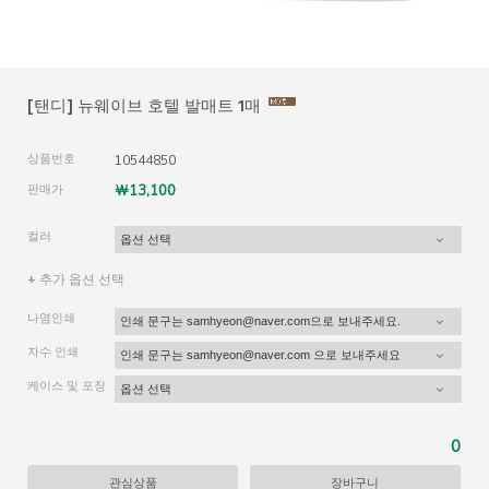
[탠디] 뉴웨이브 호텔 발매트 1매
상품번호
10544850
판매가
￦13,100
컬러
+ 추가 옵션 선택
나염인쇄
자수 인쇄
케이스 및 포장
0
관심상품
장바구니