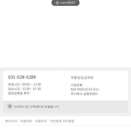
@ sam6847
031-528-5289
무통장입금계좌
운영시간 : 09:00 ~ 17:30
기업은행
점심시간 : 12:30~ 13: 30
523-052913-01-011
법정공휴일 휴무
주식회사 삼현유앤티
터치하시면 고객센터로 연결됩니다.
회사소개
이용약관
이용안내
개인정보 처리방침