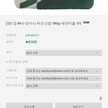
[탠디] 40수코마사 하프선염 190g 세면타올 1매
상품번호
10548470
판매가
￦8,500
컬러
+ 추가 옵션 선택
나염인쇄
자수 인쇄
케이스 및 포장
0
관심상품
장바구니