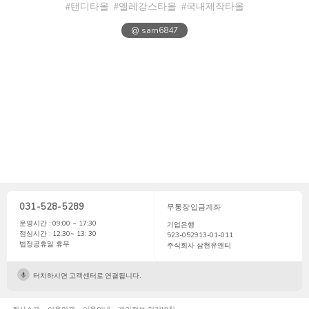
#탠디타올
#엘레강스타올
#국내제작타올
@ sam6847
031-528-5289
무통장입금계좌
운영시간 : 09:00 ~ 17:30
기업은행
점심시간 : 12:30~ 13: 30
523-052913-01-011
법정공휴일 휴무
주식회사 삼현유앤티
터치하시면 고객센터로 연결됩니다.