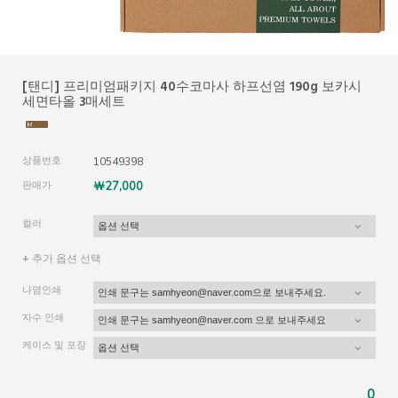
[탠디] 프리미엄패키지 40수코마사 하프선염 190g 보카시
세면타올 3매세트
상품번호
10549398
판매가
￦27,000
컬러
+ 추가 옵션 선택
나염인쇄
자수 인쇄
케이스 및 포장
0