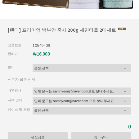
[탠디] 프리미엄 뱀부얀 죽사 200g 세면타올 2매세트
상품번호
10549409
판매가
￦16,000
컬러
+ 추가 옵션 선택
나염인쇄
자수 인쇄
케이스 및 포장
0
관심상품
장바구니