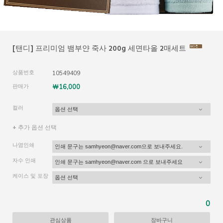
[탠디] 프리미엄 뱀부얀 죽사 200g 세면타올 2매세트
상품번호
10549409
판매가
￦16,000
컬러
+ 추가 옵션 선택
나염인쇄
자수 인쇄
케이스 및 포장
0
관심상품
장바구니