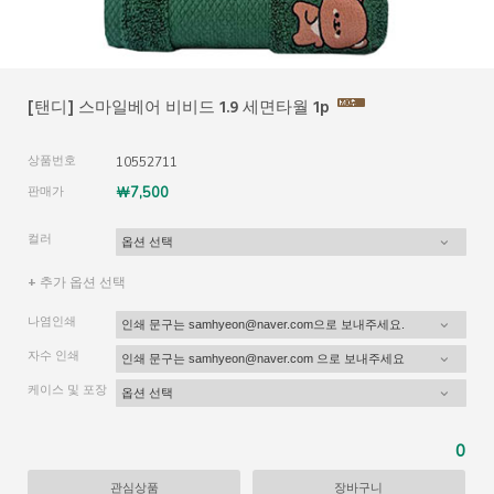
[탠디] 스마일베어 비비드 1.9 세면타월 1p
상품번호
10552711
판매가
￦7,500
컬러
+ 추가 옵션 선택
나염인쇄
자수 인쇄
케이스 및 포장
0
관심상품
장바구니