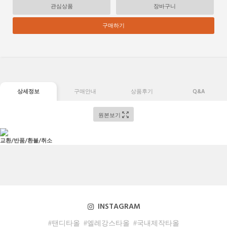
관심상품
장바구니
구매하기
상세정보
구매안내
상품후기
Q&A
원본보기
교환/반품/환불/취소
INSTAGRAM
#탠디타올
#엘레강스타올
#국내제작타올