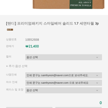
[탠디] 프리미엄패키지 스마일베어 솔리드 1.7 세면타월 3p
상품번호
10552938
판매가
￦21,400
컬러
+ 추가 옵션 선택
나염인쇄
자수 인쇄
케이스 및 포장
0