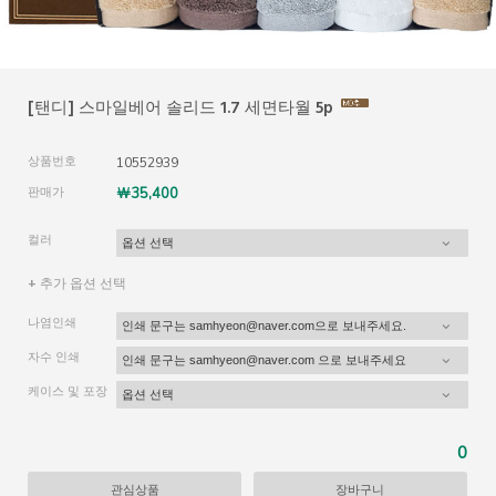
[탠디] 스마일베어 솔리드 1.7 세면타월 5p
상품번호
10552939
판매가
￦35,400
컬러
+ 추가 옵션 선택
나염인쇄
자수 인쇄
케이스 및 포장
0
관심상품
장바구니