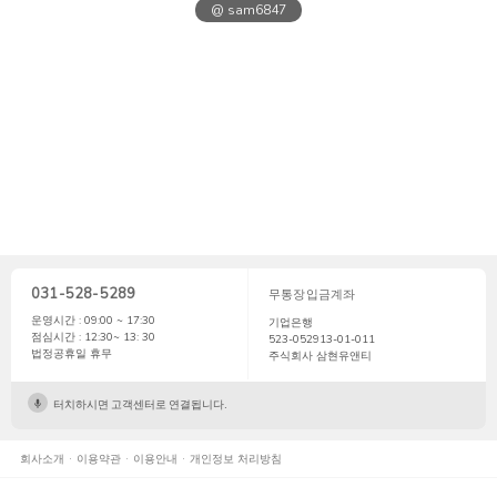
@ sam6847
031-528-5289
무통장입금계좌
운영시간 : 09:00 ~ 17:30
기업은행
점심시간 : 12:30~ 13: 30
523-052913-01-011
법정공휴일 휴무
주식회사 삼현유앤티
터치하시면 고객센터로 연결됩니다.
회사소개
이용약관
이용안내
개인정보 처리방침