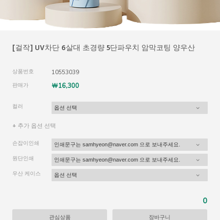
[걸작] UV차단 6살대 초경량 5단파우치 암막코팅 양우산
상품번호
10553039
판매가
￦16,300
컬러
+ 추가 옵션 선택
손잡이인쇄
원단인쇄
우산 케이스
0
관심상품
장바구니