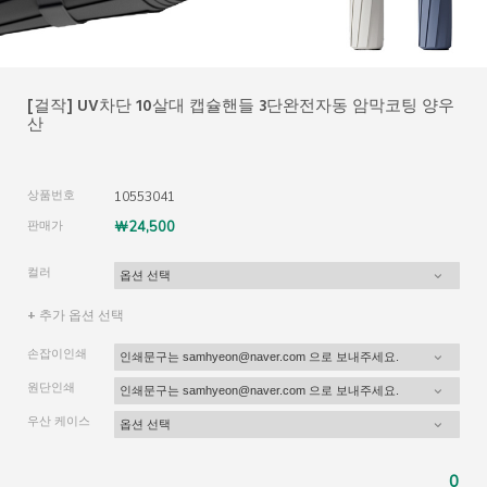
[걸작] UV차단 10살대 캡슐핸들 3단완전자동 암막코팅 양우
산
상품번호
10553041
판매가
￦24,500
컬러
+ 추가 옵션 선택
손잡이인쇄
원단인쇄
우산 케이스
0