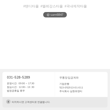
#탠디타올
#엘레강스타올
#국내제작타올
@ sam6847
031-528-5289
무통장입금계좌
운영시간 : 09:00 ~ 17:30
기업은행
점심시간 : 12:30~ 13: 30
523-052913-01-011
법정공휴일 휴무
주식회사 삼현유앤티
터치하시면 고객센터로 연결됩니다.