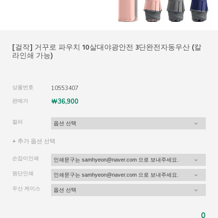
[걸작] 거꾸로 파우치 10살대야광안전 3단완전자동우산 (칼
라인쇄 가능)
상품번호
10553407
판매가
￦36,900
컬러
+ 추가 옵션 선택
손잡이인쇄
원단인쇄
우산 케이스
0