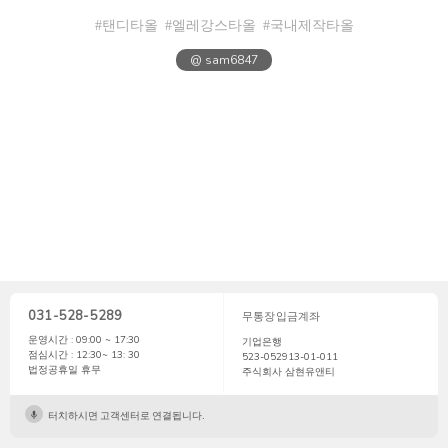
#탠디타올
#엘레강스타올
#국내제작타올
@ sam6847
031-528-5289
무통장입금계좌
운영시간 : 09:00 ~ 17:30
기업은행
점심시간 : 12:30~ 13: 30
523-052913-01-011
법정공휴일 휴무
주식회사 삼현유앤티
터치하시면 고객센터로 연결됩니다.