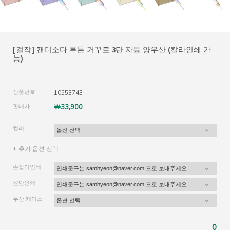
[걸작] 캔디소다 투톤 거꾸로 3단 자동 양우산 (칼라인쇄 가
능)
상품번호
10553743
판매가
￦33,900
컬러
+ 추가 옵션 선택
손잡이인쇄
원단인쇄
우산 케이스
0