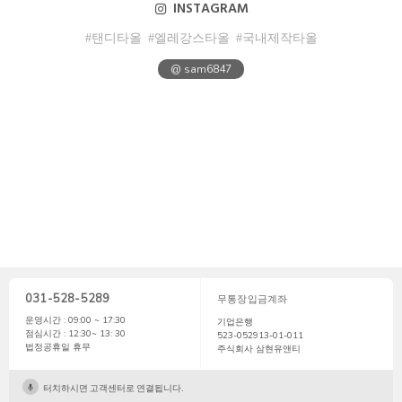
INSTAGRAM
#탠디타올
#엘레강스타올
#국내제작타올
@ sam6847
031-528-5289
무통장입금계좌
운영시간 : 09:00 ~ 17:30
기업은행
점심시간 : 12:30~ 13: 30
523-052913-01-011
법정공휴일 휴무
주식회사 삼현유앤티
터치하시면 고객센터로 연결됩니다.