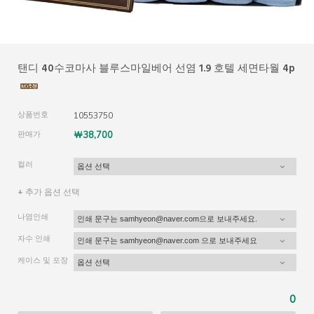
탠디 40수코마사 블루스마일베어 선염 1.9 호텔 세면타월 4p
상품번호
10553750
판매가
￦38,700
컬러
+ 추가 옵션 선택
나염인쇄
자수 인쇄
케이스 및 포장
0