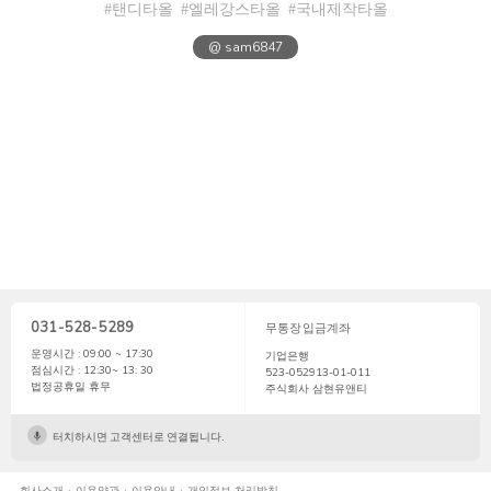
#탠디타올
#엘레강스타올
#국내제작타올
@ sam6847
031-528-5289
무통장입금계좌
운영시간 : 09:00 ~ 17:30
기업은행
점심시간 : 12:30~ 13: 30
523-052913-01-011
법정공휴일 휴무
주식회사 삼현유앤티
터치하시면 고객센터로 연결됩니다.
회사소개
이용약관
이용안내
개인정보 처리방침