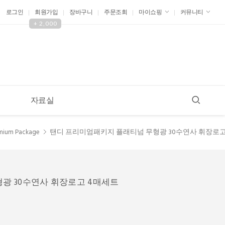
로그인
회원가입
장바구니
주문조회
마이쇼핑
커뮤니티
+ 2,000
자료실
탠디 프리미엄패키지 플래티넘 무형광 30수연사 휘장로고
mium Package
광 30수연사 휘장로고 4매세트