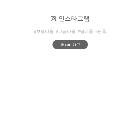
인스타그램
#호텔타올
#고급타올
#답례품
#판촉
@ sam6847