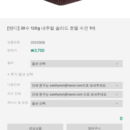
[탠디] 30수 120g 내추럴 솔리드 호텔 수건 1매
상품번호
3550908
판매가
￦3,700
컬러
+ 추가 옵션 선택
나염인쇄
자수 인쇄
케이스 및 포장
0
관심상품
장바구니